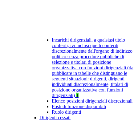
Incarichi dirigenziali, a qualsiasi titolo
conferiti, ivi inclusi quelli conferiti
discrezionalmente dall'organo di indirizzo
politico senza procedure pubbliche di
selezione e titolari di posizione
organizzativa con funzioni dirigenziali (da
pubblicare in tabelle che distinguano le
seguenti situazioni: dirigenti, dirigenti
individuati discrezionalmente, titolari di
posizione organizzativa con funzioni
dirigenziali)
1
Elenco posizioni dirigenziali discrezionali
Posti di funzione disponibili
Ruolo dirigenti
Dirigenti cessati