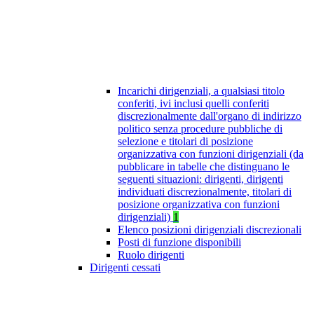
Incarichi dirigenziali, a qualsiasi titolo
conferiti, ivi inclusi quelli conferiti
discrezionalmente dall'organo di indirizzo
politico senza procedure pubbliche di
selezione e titolari di posizione
organizzativa con funzioni dirigenziali (da
pubblicare in tabelle che distinguano le
seguenti situazioni: dirigenti, dirigenti
individuati discrezionalmente, titolari di
posizione organizzativa con funzioni
dirigenziali)
1
Elenco posizioni dirigenziali discrezionali
Posti di funzione disponibili
Ruolo dirigenti
Dirigenti cessati