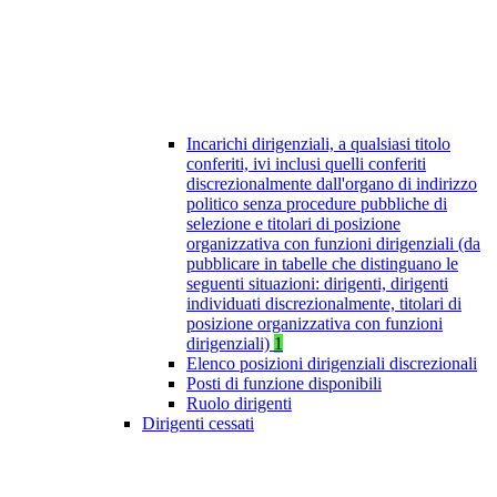
Incarichi dirigenziali, a qualsiasi titolo
conferiti, ivi inclusi quelli conferiti
discrezionalmente dall'organo di indirizzo
politico senza procedure pubbliche di
selezione e titolari di posizione
organizzativa con funzioni dirigenziali (da
pubblicare in tabelle che distinguano le
seguenti situazioni: dirigenti, dirigenti
individuati discrezionalmente, titolari di
posizione organizzativa con funzioni
dirigenziali)
1
Elenco posizioni dirigenziali discrezionali
Posti di funzione disponibili
Ruolo dirigenti
Dirigenti cessati