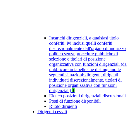
Incarichi dirigenziali, a qualsiasi titolo
conferiti, ivi inclusi quelli conferiti
discrezionalmente dall'organo di indirizzo
politico senza procedure pubbliche di
selezione e titolari di posizione
organizzativa con funzioni dirigenziali (da
pubblicare in tabelle che distinguano le
seguenti situazioni: dirigenti, dirigenti
individuati discrezionalmente, titolari di
posizione organizzativa con funzioni
dirigenziali)
1
Elenco posizioni dirigenziali discrezionali
Posti di funzione disponibili
Ruolo dirigenti
Dirigenti cessati