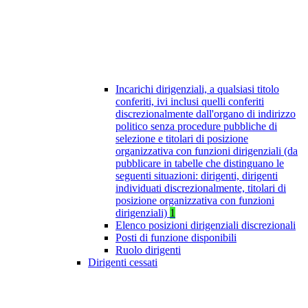
Incarichi dirigenziali, a qualsiasi titolo
conferiti, ivi inclusi quelli conferiti
discrezionalmente dall'organo di indirizzo
politico senza procedure pubbliche di
selezione e titolari di posizione
organizzativa con funzioni dirigenziali (da
pubblicare in tabelle che distinguano le
seguenti situazioni: dirigenti, dirigenti
individuati discrezionalmente, titolari di
posizione organizzativa con funzioni
dirigenziali)
1
Elenco posizioni dirigenziali discrezionali
Posti di funzione disponibili
Ruolo dirigenti
Dirigenti cessati