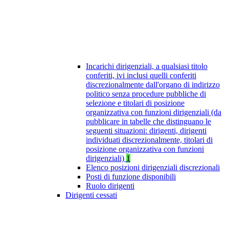
Incarichi dirigenziali, a qualsiasi titolo
conferiti, ivi inclusi quelli conferiti
discrezionalmente dall'organo di indirizzo
politico senza procedure pubbliche di
selezione e titolari di posizione
organizzativa con funzioni dirigenziali (da
pubblicare in tabelle che distinguano le
seguenti situazioni: dirigenti, dirigenti
individuati discrezionalmente, titolari di
posizione organizzativa con funzioni
dirigenziali)
1
Elenco posizioni dirigenziali discrezionali
Posti di funzione disponibili
Ruolo dirigenti
Dirigenti cessati