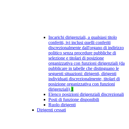
Incarichi dirigenziali, a qualsiasi titolo
conferiti, ivi inclusi quelli conferiti
discrezionalmente dall'organo di indirizzo
politico senza procedure pubbliche di
selezione e titolari di posizione
organizzativa con funzioni dirigenziali (da
pubblicare in tabelle che distinguano le
seguenti situazioni: dirigenti, dirigenti
individuati discrezionalmente, titolari di
posizione organizzativa con funzioni
dirigenziali)
1
Elenco posizioni dirigenziali discrezionali
Posti di funzione disponibili
Ruolo dirigenti
Dirigenti cessati