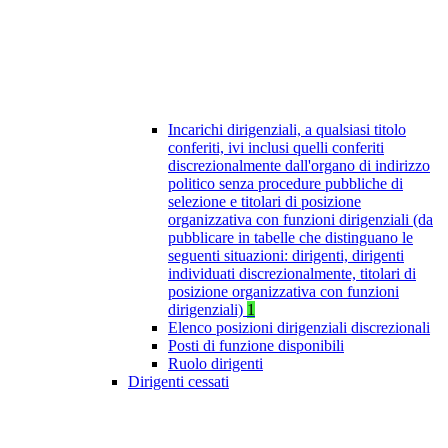
Incarichi dirigenziali, a qualsiasi titolo
conferiti, ivi inclusi quelli conferiti
discrezionalmente dall'organo di indirizzo
politico senza procedure pubbliche di
selezione e titolari di posizione
organizzativa con funzioni dirigenziali (da
pubblicare in tabelle che distinguano le
seguenti situazioni: dirigenti, dirigenti
individuati discrezionalmente, titolari di
posizione organizzativa con funzioni
dirigenziali)
1
Elenco posizioni dirigenziali discrezionali
Posti di funzione disponibili
Ruolo dirigenti
Dirigenti cessati