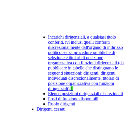
Incarichi dirigenziali, a qualsiasi titolo
conferiti, ivi inclusi quelli conferiti
discrezionalmente dall'organo di indirizzo
politico senza procedure pubbliche di
selezione e titolari di posizione
organizzativa con funzioni dirigenziali (da
pubblicare in tabelle che distinguano le
seguenti situazioni: dirigenti, dirigenti
individuati discrezionalmente, titolari di
posizione organizzativa con funzioni
dirigenziali)
1
Elenco posizioni dirigenziali discrezionali
Posti di funzione disponibili
Ruolo dirigenti
Dirigenti cessati