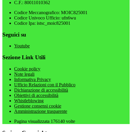
C.F.: 80011010362
Codice Meccanografico: MOIC825001
Codice Univoco Ufficio: ufn6wu
Codice Ipa: istsc_moic825001
Seguici su
Youtube
Sezione Link Utili
Cookie policy
Note legali
Informativa Privacy
Ufficio Relazioni con il Pubblico
Dichiarazione di accessibilità
Obiettivi di accessibilità
Whistleblowing
Gestione consensi cookie
Amministrazione trasparente
Pagina visualizzata
176140
volte