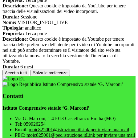
Proprieta:
Terza parte
Descrizione:
Questo cookie è impostato da YouTube per tenere
traccia delle visualizzazioni dei video incorporati.
Durata:
Sessione
Nome:
VISITOR_INFO1_LIVE
Tipologia:
analitico
Proprieta:
Terza parte
Descrizione:
Questo cookie è impostato da Youtube per tenere
traccia delle preferenze dell'utente per i video di Youtube incorporati
nei siti; può anche determinare se il visitatore del sito web sta
utilizzando la nuova o la vecchia versione dell'interfaccia di
Youtube.
Durata:
6 mesi
Accetta tutti
Salva le preferenze
Istituto Comprensivo statale ‘G. Marconi’
Contatti
Istituto Comprensivo statale ‘G. Marconi’
Via G. Marconi, 1 41013 Castelfranco Emilia (MO)
Tel:
059926254
Email:
moic825001@istruzione.it
Link per inviare una mail
PEC:
moic825001@pec.istruzione.it
Link per inviare una mail