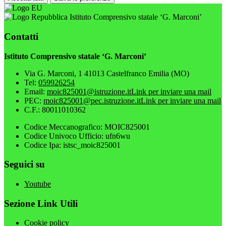
Istituto Comprensivo statale ‘G. Marconi’
Contatti
Istituto Comprensivo statale ‘G. Marconi’
Via G. Marconi, 1 41013 Castelfranco Emilia (MO)
Tel:
059926254
Email:
moic825001@istruzione.it
Link per inviare una mail
PEC:
moic825001@pec.istruzione.it
Link per inviare una mail
C.F.: 80011010362
Codice Meccanografico: MOIC825001
Codice Univoco Ufficio: ufn6wu
Codice Ipa: istsc_moic825001
Seguici su
Youtube
Sezione Link Utili
Cookie policy