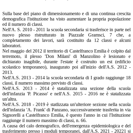
Sulla base del piano di dimensionamento e di una continua crescita
demografica l'istituzione ha visto aumentare la propria popolazione
ed il numero di classi.
Nell'A. S. 2010 - 2011 la scuola secondaria si trasferisce in parte nel
nuovo plesso ristrutturato in Piazzale Gramsci, 7 che, a
completamento dei lavori, sarà costituito da 12 classi e alcuni
laboratori.
Nel maggio del 2012 il territorio di Castelfranco Emilia è colpito dal
terremoto, il plesso 'Don Milani' di Manzolino è lesionato e
dichiarato inagibile, durante l'estate è costruito un est (edificio
scolastico temporaneo), inaugurato poi all'inizio dell'A.S. 2012 -
2013.
Nell'A.S. 2013 - 2014 la scuola secondaria di I grado raggiunge 18
classi, il numero massimo previsto di classi.
Nell'A.S. 2013 - 2014 è statalizzata una sezione della scuola
dell'infanzia 'P. Picasso' e nell'A.S. 2015 - 2016 ne è statalizzata
un'altra.
Nell'A.S. 2018 - 2019 è statlizzata un'ulteriore sezione nella scuola
dell'infanzia 'A. Frank' di Panzano, successivamente trasferita in via
Signorelli a Castelfranco Emilia, è questo l'anno in cui l'Istituzione
raggiunge il numero massimo di classi, n. 66.
A causa del calo demografico, dell'emergenza epidemiologica e del
trasferimento presso i moduli temporanei, dall'A.S. 2021 - 20221 si