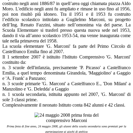
costruito negli anni 1886/87 in quell’area oggi chiamata piazza Aldo
Moro. L'edificio negli anni fu ampliato e rimase in uso fino al 1956,
poi non risultò più idoneo.
Tra il 1951 e il 1953 fu costruito
l’edificio scolastico intitolato a Guglielmo Marconi, su progetto
dell’Ing. Renato Fazzini, situato nell’omonima via del paese. La
Scuola Elementare si trasferì presso questa nuova sede nel 1953,
dando il via all’anno scolastico 1953-54, ma venne inaugurata come
tale nella primavera del 1958.
La scuola elementare 'G. Marconi' fa parte del Primo Circolo di
Castelfranco Emilia fino al 2007.
Il 1 settembre 2007 è istituito l'Istituto Comprensivo 'G. Marconi'
costituito da:
n. 3 scuole dell'infanzia, precisamente 'P. Picasso' a Castelfranco
Emilia, a quel tempo denominata Girandola, 'Maggiolino' a Gaggio
e 'A. Frank' a Panzano;
n. 3 scuole primarie 'G. Marconi' a Castelfranco E., 'Don Milani' a
Manzolino e 'G. Deledda' a Gaggio
n. 1 scuola secondaria, istituita appunto nel 2007, 'G. Marconi' di
sole 3 classi prime.
Complessivamente il neonato Istituto conta 842 alunni e 42 classi.
Prima festa di fine anno, 24 maggio 2008, gli alunni della scuola secondaria sono premiati per la
partecipazione ai giochi di ateltica