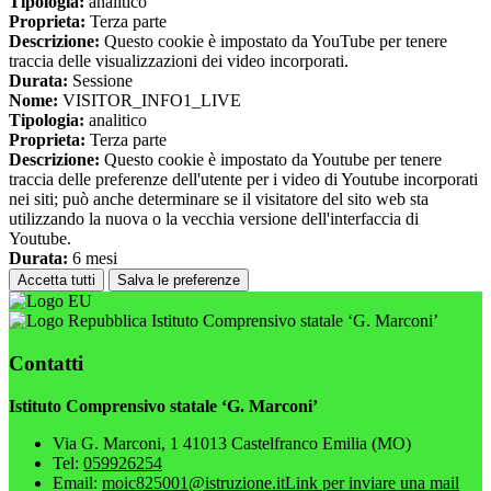
Tipologia:
analitico
Proprieta:
Terza parte
Descrizione:
Questo cookie è impostato da YouTube per tenere
traccia delle visualizzazioni dei video incorporati.
Durata:
Sessione
Nome:
VISITOR_INFO1_LIVE
Tipologia:
analitico
Proprieta:
Terza parte
Descrizione:
Questo cookie è impostato da Youtube per tenere
traccia delle preferenze dell'utente per i video di Youtube incorporati
nei siti; può anche determinare se il visitatore del sito web sta
utilizzando la nuova o la vecchia versione dell'interfaccia di
Youtube.
Durata:
6 mesi
Accetta tutti
Salva le preferenze
Istituto Comprensivo statale ‘G. Marconi’
Contatti
Istituto Comprensivo statale ‘G. Marconi’
Via G. Marconi, 1 41013 Castelfranco Emilia (MO)
Tel:
059926254
Email:
moic825001@istruzione.it
Link per inviare una mail