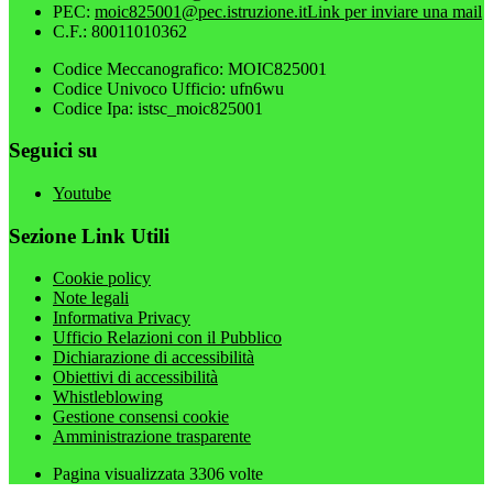
PEC:
moic825001@pec.istruzione.it
Link per inviare una mail
C.F.: 80011010362
Codice Meccanografico: MOIC825001
Codice Univoco Ufficio: ufn6wu
Codice Ipa: istsc_moic825001
Seguici su
Youtube
Sezione Link Utili
Cookie policy
Note legali
Informativa Privacy
Ufficio Relazioni con il Pubblico
Dichiarazione di accessibilità
Obiettivi di accessibilità
Whistleblowing
Gestione consensi cookie
Amministrazione trasparente
Pagina visualizzata
3306
volte