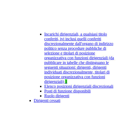
Incarichi dirigenziali, a qualsiasi titolo
conferiti, ivi inclusi quelli conferiti
discrezionalmente dall'organo di indirizzo
politico senza procedure pubbliche di
selezione e titolari di posizione
organizzativa con funzioni dirigenziali (da
pubblicare in tabelle che distinguano le
seguenti situazioni: dirigenti, dirigenti
individuati discrezionalmente, titolari di
posizione organizzativa con funzioni
dirigenziali)
1
Elenco posizioni dirigenziali discrezionali
Posti di funzione disponibili
Ruolo dirigenti
Dirigenti cessati