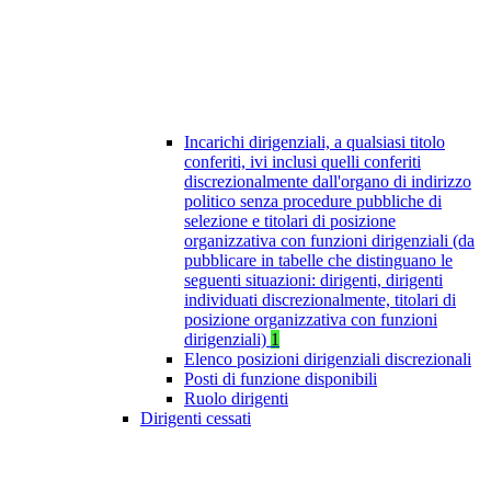
Incarichi dirigenziali, a qualsiasi titolo
conferiti, ivi inclusi quelli conferiti
discrezionalmente dall'organo di indirizzo
politico senza procedure pubbliche di
selezione e titolari di posizione
organizzativa con funzioni dirigenziali (da
pubblicare in tabelle che distinguano le
seguenti situazioni: dirigenti, dirigenti
individuati discrezionalmente, titolari di
posizione organizzativa con funzioni
dirigenziali)
1
Elenco posizioni dirigenziali discrezionali
Posti di funzione disponibili
Ruolo dirigenti
Dirigenti cessati