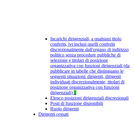
Incarichi dirigenziali, a qualsiasi titolo
conferiti, ivi inclusi quelli conferiti
discrezionalmente dall'organo di indirizzo
politico senza procedure pubbliche di
selezione e titolari di posizione
organizzativa con funzioni dirigenziali (da
pubblicare in tabelle che distinguano le
seguenti situazioni: dirigenti, dirigenti
individuati discrezionalmente, titolari di
posizione organizzativa con funzioni
dirigenziali)
1
Elenco posizioni dirigenziali discrezionali
Posti di funzione disponibili
Ruolo dirigenti
Dirigenti cessati