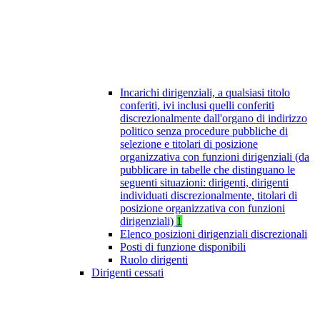
Incarichi dirigenziali, a qualsiasi titolo
conferiti, ivi inclusi quelli conferiti
discrezionalmente dall'organo di indirizzo
politico senza procedure pubbliche di
selezione e titolari di posizione
organizzativa con funzioni dirigenziali (da
pubblicare in tabelle che distinguano le
seguenti situazioni: dirigenti, dirigenti
individuati discrezionalmente, titolari di
posizione organizzativa con funzioni
dirigenziali)
1
Elenco posizioni dirigenziali discrezionali
Posti di funzione disponibili
Ruolo dirigenti
Dirigenti cessati