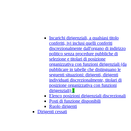
Incarichi dirigenziali, a qualsiasi titolo
conferiti, ivi inclusi quelli conferiti
discrezionalmente dall'organo di indirizzo
politico senza procedure pubbliche di
selezione e titolari di posizione
organizzativa con funzioni dirigenziali (da
pubblicare in tabelle che distinguano le
seguenti situazioni: dirigenti, dirigenti
individuati discrezionalmente, titolari di
posizione organizzativa con funzioni
dirigenziali)
1
Elenco posizioni dirigenziali discrezionali
Posti di funzione disponibili
Ruolo dirigenti
Dirigenti cessati