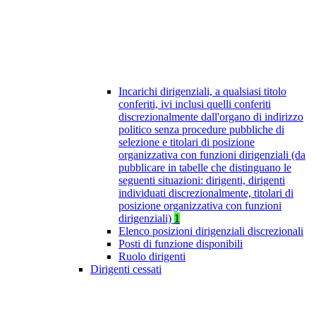
Incarichi dirigenziali, a qualsiasi titolo
conferiti, ivi inclusi quelli conferiti
discrezionalmente dall'organo di indirizzo
politico senza procedure pubbliche di
selezione e titolari di posizione
organizzativa con funzioni dirigenziali (da
pubblicare in tabelle che distinguano le
seguenti situazioni: dirigenti, dirigenti
individuati discrezionalmente, titolari di
posizione organizzativa con funzioni
dirigenziali)
1
Elenco posizioni dirigenziali discrezionali
Posti di funzione disponibili
Ruolo dirigenti
Dirigenti cessati