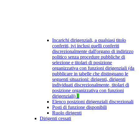
Incarichi dirigenziali, a qualsiasi titolo
conferiti, ivi inclusi quelli conferiti
discrezionalmente dall'organo di indirizzo
politico senza procedure pubbliche di
selezione e titolari di posizione
organizzativa con funzioni dirigenziali (da
pubblicare in tabelle che distinguano le
seguenti situazioni: dirigenti, dirigenti
individuati discrezionalmente, titolari di
posizione organizzativa con funzioni
dirigenziali)
1
Elenco posizioni dirigenziali discrezionali
Posti di funzione disponibili
Ruolo dirigenti
Dirigenti cessati