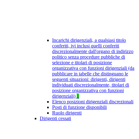
Incarichi dirigenziali, a qualsiasi titolo
conferiti, ivi inclusi quelli conferiti
discrezionalmente dall'organo di indirizzo
politico senza procedure pubbliche di
selezione e titolari di posizione
organizzativa con funzioni dirigenziali (da
pubblicare in tabelle che distinguano le
seguenti situazioni: dirigenti, dirigenti
individuati discrezionalmente, titolari di
posizione organizzativa con funzioni
dirigenziali)
1
Elenco posizioni dirigenziali discrezionali
Posti di funzione disponibili
Ruolo dirigenti
Dirigenti cessati