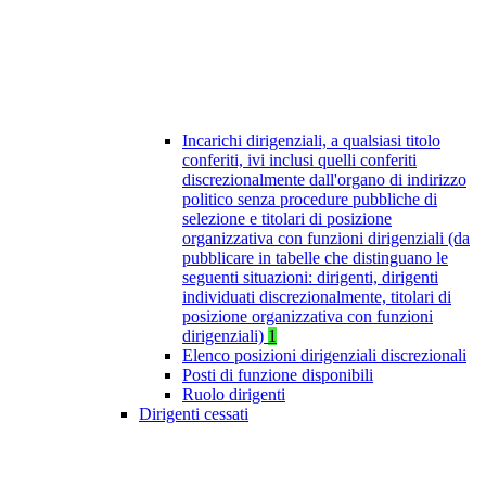
Incarichi dirigenziali, a qualsiasi titolo
conferiti, ivi inclusi quelli conferiti
discrezionalmente dall'organo di indirizzo
politico senza procedure pubbliche di
selezione e titolari di posizione
organizzativa con funzioni dirigenziali (da
pubblicare in tabelle che distinguano le
seguenti situazioni: dirigenti, dirigenti
individuati discrezionalmente, titolari di
posizione organizzativa con funzioni
dirigenziali)
1
Elenco posizioni dirigenziali discrezionali
Posti di funzione disponibili
Ruolo dirigenti
Dirigenti cessati