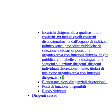
Incarichi dirigenziali, a qualsiasi titolo
conferiti, ivi inclusi quelli conferiti
discrezionalmente dall'organo di indirizzo
politico senza procedure pubbliche di
selezione e titolari di posizione
organizzativa con funzioni dirigenziali (da
pubblicare in tabelle che distinguano le
seguenti situazioni: dirigenti, dirigenti
individuati discrezionalmente, titolari di
posizione organizzativa con funzioni
dirigenziali)
1
Elenco posizioni dirigenziali discrezionali
Posti di funzione disponibili
Ruolo dirigenti
Dirigenti cessati