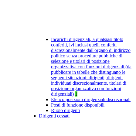
Incarichi dirigenziali, a qualsiasi titolo
conferiti, ivi inclusi quelli conferiti
discrezionalmente dall'organo di indirizzo
politico senza procedure pubbliche di
selezione e titolari di posizione
organizzativa con funzioni dirigenziali (da
pubblicare in tabelle che distinguano le
seguenti situazioni: dirigenti, dirigenti
individuati discrezionalmente, titolari di
posizione organizzativa con funzioni
dirigenziali)
1
Elenco posizioni dirigenziali discrezionali
Posti di funzione disponibili
Ruolo dirigenti
Dirigenti cessati