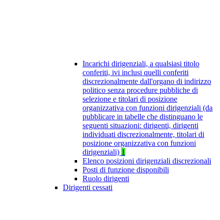
Incarichi dirigenziali, a qualsiasi titolo
conferiti, ivi inclusi quelli conferiti
discrezionalmente dall'organo di indirizzo
politico senza procedure pubbliche di
selezione e titolari di posizione
organizzativa con funzioni dirigenziali (da
pubblicare in tabelle che distinguano le
seguenti situazioni: dirigenti, dirigenti
individuati discrezionalmente, titolari di
posizione organizzativa con funzioni
dirigenziali)
1
Elenco posizioni dirigenziali discrezionali
Posti di funzione disponibili
Ruolo dirigenti
Dirigenti cessati