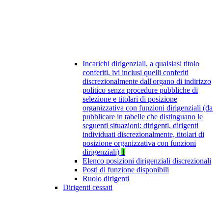
Incarichi dirigenziali, a qualsiasi titolo
conferiti, ivi inclusi quelli conferiti
discrezionalmente dall'organo di indirizzo
politico senza procedure pubbliche di
selezione e titolari di posizione
organizzativa con funzioni dirigenziali (da
pubblicare in tabelle che distinguano le
seguenti situazioni: dirigenti, dirigenti
individuati discrezionalmente, titolari di
posizione organizzativa con funzioni
dirigenziali)
1
Elenco posizioni dirigenziali discrezionali
Posti di funzione disponibili
Ruolo dirigenti
Dirigenti cessati