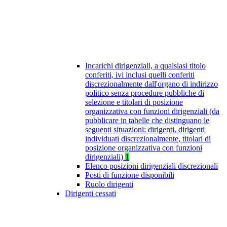
Incarichi dirigenziali, a qualsiasi titolo
conferiti, ivi inclusi quelli conferiti
discrezionalmente dall'organo di indirizzo
politico senza procedure pubbliche di
selezione e titolari di posizione
organizzativa con funzioni dirigenziali (da
pubblicare in tabelle che distinguano le
seguenti situazioni: dirigenti, dirigenti
individuati discrezionalmente, titolari di
posizione organizzativa con funzioni
dirigenziali)
1
Elenco posizioni dirigenziali discrezionali
Posti di funzione disponibili
Ruolo dirigenti
Dirigenti cessati