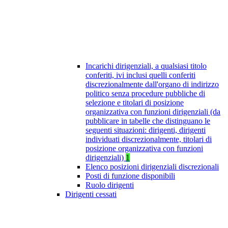
Incarichi dirigenziali, a qualsiasi titolo
conferiti, ivi inclusi quelli conferiti
discrezionalmente dall'organo di indirizzo
politico senza procedure pubbliche di
selezione e titolari di posizione
organizzativa con funzioni dirigenziali (da
pubblicare in tabelle che distinguano le
seguenti situazioni: dirigenti, dirigenti
individuati discrezionalmente, titolari di
posizione organizzativa con funzioni
dirigenziali)
1
Elenco posizioni dirigenziali discrezionali
Posti di funzione disponibili
Ruolo dirigenti
Dirigenti cessati