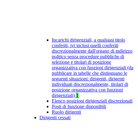
Incarichi dirigenziali, a qualsiasi titolo
conferiti, ivi inclusi quelli conferiti
discrezionalmente dall'organo di indirizzo
politico senza procedure pubbliche di
selezione e titolari di posizione
organizzativa con funzioni dirigenziali (da
pubblicare in tabelle che distinguano le
seguenti situazioni: dirigenti, dirigenti
individuati discrezionalmente, titolari di
posizione organizzativa con funzioni
dirigenziali)
1
Elenco posizioni dirigenziali discrezionali
Posti di funzione disponibili
Ruolo dirigenti
Dirigenti cessati