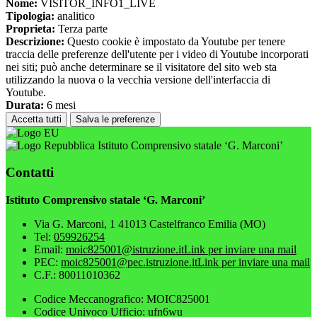
Nome:
VISITOR_INFO1_LIVE
Tipologia:
analitico
Proprieta:
Terza parte
Descrizione:
Questo cookie è impostato da Youtube per tenere
traccia delle preferenze dell'utente per i video di Youtube incorporati
nei siti; può anche determinare se il visitatore del sito web sta
utilizzando la nuova o la vecchia versione dell'interfaccia di
Youtube.
Durata:
6 mesi
Accetta tutti
Salva le preferenze
Istituto Comprensivo statale ‘G. Marconi’
Contatti
Istituto Comprensivo statale ‘G. Marconi’
Via G. Marconi, 1 41013 Castelfranco Emilia (MO)
Tel:
059926254
Email:
moic825001@istruzione.it
Link per inviare una mail
PEC:
moic825001@pec.istruzione.it
Link per inviare una mail
C.F.: 80011010362
Codice Meccanografico: MOIC825001
Codice Univoco Ufficio: ufn6wu