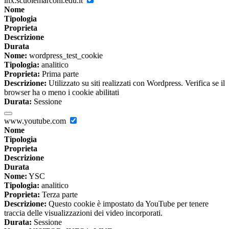
lnx.scuolemarconi.edu.it
Nome
Tipologia
Proprieta
Descrizione
Durata
Nome:
wordpress_test_cookie
Tipologia:
analitico
Proprieta:
Prima parte
Descrizione:
Utilizzato su siti realizzati con Wordpress. Verifica se il
browser ha o meno i cookie abilitati
Durata:
Sessione
www.youtube.com
Nome
Tipologia
Proprieta
Descrizione
Durata
Nome:
YSC
Tipologia:
analitico
Proprieta:
Terza parte
Descrizione:
Questo cookie è impostato da YouTube per tenere
traccia delle visualizzazioni dei video incorporati.
Durata:
Sessione