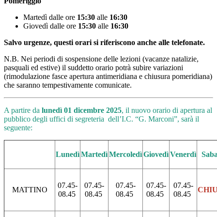
Pomeriggio
Martedì dalle ore
15:30
alle
16:30
Giovedì dalle ore
15:30
alle
16:30
Salvo urgenze, questi orari si riferiscono anche alle telefonate.
N.B. Nei periodi di sospensione delle lezioni (vacanze natalizie,
pasquali ed estive) il suddetto orario potrà subire variazioni
(rimodulazione fasce apertura antimeridiana e chiusura pomeridiana)
che saranno tempestivamente comunicate.
A partire da
lunedì 01 dicembre 2025
, il nuovo orario di apertura al
pubblico degli uffici di segreteria dell’I.C. “G. Marconi”, sarà il
seguente:
Lunedì
Martedì
Mercoledì
Giovedì
Venerdì
Saba
07.45-
07.45-
07.45-
07.45-
07.45-
MATTINO
CHI
08.45
08.45
08.45
08.45
08.45