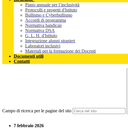
Piano annuale per l’inclusività
Protocolli e progetti d'Istituto
Bullismo e Cyberbullismo
Accordi di programma
Normativa handicap
Normativa DSA
G. L. H. d'Istituto
Integrazione alunni stranieri
Laboratori inclusivi
Materiali per la formazione dei Docenti
Documenti utili
Contatti
Campo di ricerca per le pagine del sito
7 febbraio 2026