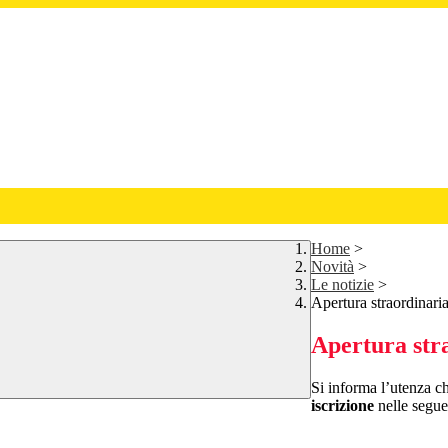
Home
>
Novità
>
Le notizie
>
Apertura straordinaria
Apertura stra
Si informa l’utenza ch
iscrizione
nelle segue