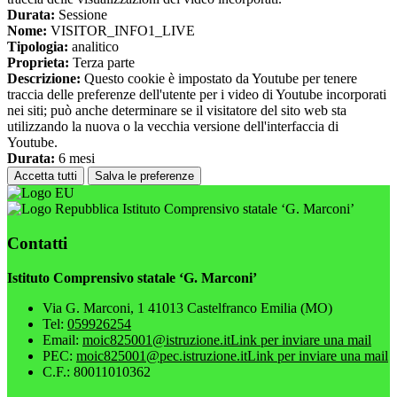
Durata:
Sessione
Nome:
VISITOR_INFO1_LIVE
Tipologia:
analitico
Proprieta:
Terza parte
Descrizione:
Questo cookie è impostato da Youtube per tenere
traccia delle preferenze dell'utente per i video di Youtube incorporati
nei siti; può anche determinare se il visitatore del sito web sta
utilizzando la nuova o la vecchia versione dell'interfaccia di
Youtube.
Durata:
6 mesi
Accetta tutti
Salva le preferenze
Istituto Comprensivo statale ‘G. Marconi’
Contatti
Istituto Comprensivo statale ‘G. Marconi’
Via G. Marconi, 1 41013 Castelfranco Emilia (MO)
Tel:
059926254
Email:
moic825001@istruzione.it
Link per inviare una mail
PEC:
moic825001@pec.istruzione.it
Link per inviare una mail
C.F.: 80011010362