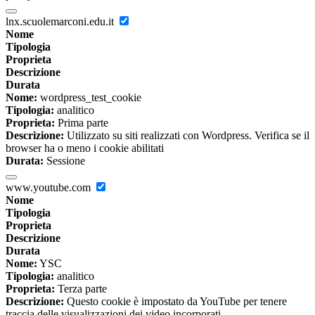
lnx.scuolemarconi.edu.it
Nome
Tipologia
Proprieta
Descrizione
Durata
Nome:
wordpress_test_cookie
Tipologia:
analitico
Proprieta:
Prima parte
Descrizione:
Utilizzato su siti realizzati con Wordpress. Verifica se il
browser ha o meno i cookie abilitati
Durata:
Sessione
www.youtube.com
Nome
Tipologia
Proprieta
Descrizione
Durata
Nome:
YSC
Tipologia:
analitico
Proprieta:
Terza parte
Descrizione:
Questo cookie è impostato da YouTube per tenere
traccia delle visualizzazioni dei video incorporati.