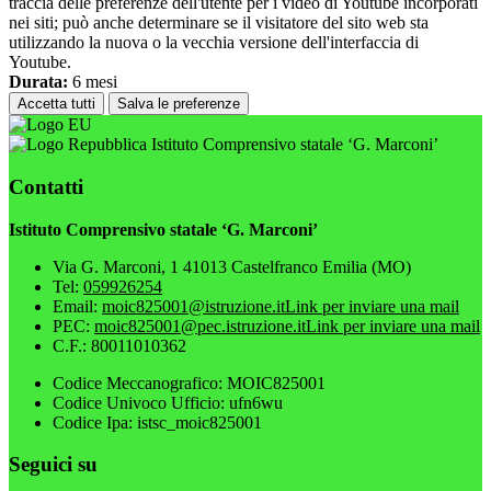
traccia delle preferenze dell'utente per i video di Youtube incorporati
nei siti; può anche determinare se il visitatore del sito web sta
utilizzando la nuova o la vecchia versione dell'interfaccia di
Youtube.
Durata:
6 mesi
Accetta tutti
Salva le preferenze
Istituto Comprensivo statale ‘G. Marconi’
Contatti
Istituto Comprensivo statale ‘G. Marconi’
Via G. Marconi, 1 41013 Castelfranco Emilia (MO)
Tel:
059926254
Email:
moic825001@istruzione.it
Link per inviare una mail
PEC:
moic825001@pec.istruzione.it
Link per inviare una mail
C.F.: 80011010362
Codice Meccanografico: MOIC825001
Codice Univoco Ufficio: ufn6wu
Codice Ipa: istsc_moic825001
Seguici su