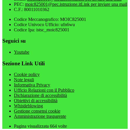
PEC:
moic825001@pec.istruzione.it
Link per inviare una mail
C.F.: 80011010362
Codice Meccanografico: MOIC825001
Codice Univoco Ufficio: ufn6wu
Codice Ipa: istsc_moic825001
Seguici su
Youtube
Sezione Link Utili
Cookie policy
Note legali
Informativa Privacy
Ufficio Relazioni con il Pubblico
Dichiarazione di accessibilità
Obiettivi di accessibilità
Whistleblowing
Gestione consensi cookie
Amministrazione trasparente
Pagina visualizzata
664
volte