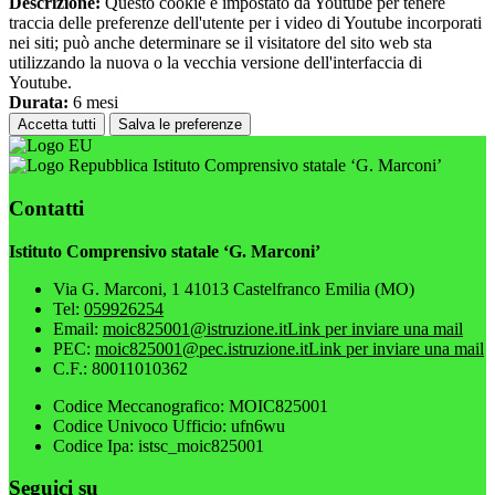
Descrizione:
Questo cookie è impostato da Youtube per tenere
traccia delle preferenze dell'utente per i video di Youtube incorporati
nei siti; può anche determinare se il visitatore del sito web sta
utilizzando la nuova o la vecchia versione dell'interfaccia di
Youtube.
Durata:
6 mesi
Accetta tutti
Salva le preferenze
Istituto Comprensivo statale ‘G. Marconi’
Contatti
Istituto Comprensivo statale ‘G. Marconi’
Via G. Marconi, 1 41013 Castelfranco Emilia (MO)
Tel:
059926254
Email:
moic825001@istruzione.it
Link per inviare una mail
PEC:
moic825001@pec.istruzione.it
Link per inviare una mail
C.F.: 80011010362
Codice Meccanografico: MOIC825001
Codice Univoco Ufficio: ufn6wu
Codice Ipa: istsc_moic825001
Seguici su