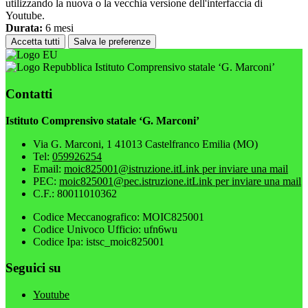
utilizzando la nuova o la vecchia versione dell'interfaccia di
Youtube.
Durata:
6 mesi
Accetta tutti
Salva le preferenze
Istituto Comprensivo statale ‘G. Marconi’
Contatti
Istituto Comprensivo statale ‘G. Marconi’
Via G. Marconi, 1 41013 Castelfranco Emilia (MO)
Tel:
059926254
Email:
moic825001@istruzione.it
Link per inviare una mail
PEC:
moic825001@pec.istruzione.it
Link per inviare una mail
C.F.: 80011010362
Codice Meccanografico: MOIC825001
Codice Univoco Ufficio: ufn6wu
Codice Ipa: istsc_moic825001
Seguici su
Youtube