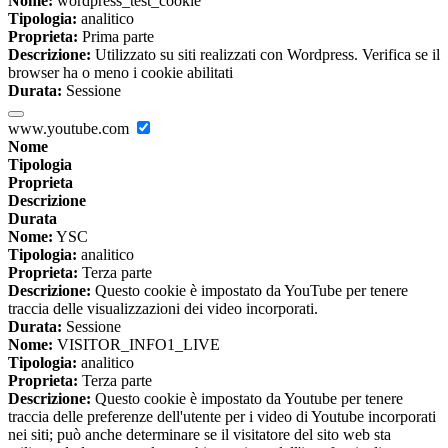
Nome:
wordpress_test_cookie
Tipologia:
analitico
Proprieta:
Prima parte
Descrizione:
Utilizzato su siti realizzati con Wordpress. Verifica se il
browser ha o meno i cookie abilitati
Durata:
Sessione
www.youtube.com
Nome
Tipologia
Proprieta
Descrizione
Durata
Nome:
YSC
Tipologia:
analitico
Proprieta:
Terza parte
Descrizione:
Questo cookie è impostato da YouTube per tenere
traccia delle visualizzazioni dei video incorporati.
Durata:
Sessione
Nome:
VISITOR_INFO1_LIVE
Tipologia:
analitico
Proprieta:
Terza parte
Descrizione:
Questo cookie è impostato da Youtube per tenere
traccia delle preferenze dell'utente per i video di Youtube incorporati
nei siti; può anche determinare se il visitatore del sito web sta