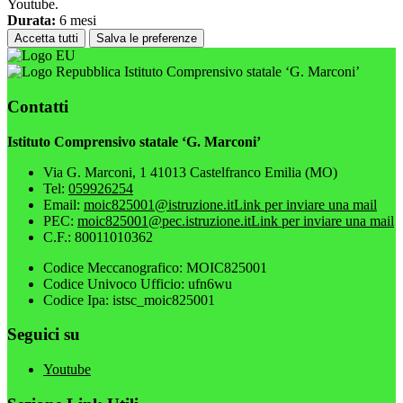
Youtube.
Durata:
6 mesi
Accetta tutti
Salva le preferenze
Istituto Comprensivo statale ‘G. Marconi’
Contatti
Istituto Comprensivo statale ‘G. Marconi’
Via G. Marconi, 1 41013 Castelfranco Emilia (MO)
Tel:
059926254
Email:
moic825001@istruzione.it
Link per inviare una mail
PEC:
moic825001@pec.istruzione.it
Link per inviare una mail
C.F.: 80011010362
Codice Meccanografico: MOIC825001
Codice Univoco Ufficio: ufn6wu
Codice Ipa: istsc_moic825001
Seguici su
Youtube