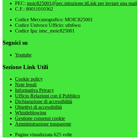
PEC:
moic825001@pec.istruzione.it
Link per inviare una mail
C.F.: 80011010362
Codice Meccanografico: MOIC825001
Codice Univoco Ufficio: ufn6wu
Codice Ipa: istsc_moic825001
Seguici su
Youtube
Sezione Link Utili
Cookie policy
Note legali
Informativa Privacy
Ufficio Relazioni con il Pubblico
Dichiarazione di accessibilità
Obiettivi di accessibilità
Whistleblowing
Gestione consensi cookie
Amministrazione trasparente
Pagina visualizzata
625
volte