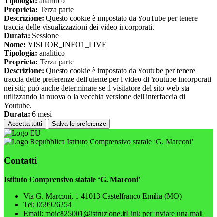
Tipologia:
analitico
Proprieta:
Terza parte
Descrizione:
Questo cookie è impostato da YouTube per tenere
traccia delle visualizzazioni dei video incorporati.
Durata:
Sessione
Nome:
VISITOR_INFO1_LIVE
Tipologia:
analitico
Proprieta:
Terza parte
Descrizione:
Questo cookie è impostato da Youtube per tenere
traccia delle preferenze dell'utente per i video di Youtube incorporati
nei siti; può anche determinare se il visitatore del sito web sta
utilizzando la nuova o la vecchia versione dell'interfaccia di
Youtube.
Durata:
6 mesi
Accetta tutti
Salva le preferenze
Istituto Comprensivo statale ‘G. Marconi’
Contatti
Istituto Comprensivo statale ‘G. Marconi’
Via G. Marconi, 1 41013 Castelfranco Emilia (MO)
Tel:
059926254
Email:
moic825001@istruzione.it
Link per inviare una mail