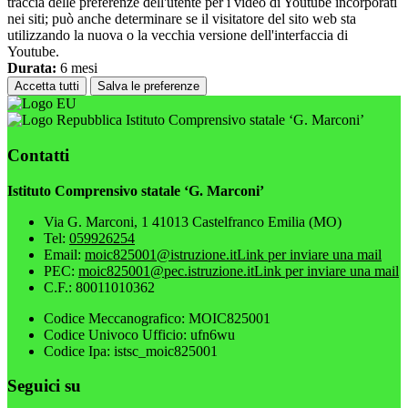
traccia delle preferenze dell'utente per i video di Youtube incorporati
nei siti; può anche determinare se il visitatore del sito web sta
utilizzando la nuova o la vecchia versione dell'interfaccia di
Youtube.
Durata:
6 mesi
Accetta tutti
Salva le preferenze
Istituto Comprensivo statale ‘G. Marconi’
Contatti
Istituto Comprensivo statale ‘G. Marconi’
Via G. Marconi, 1 41013 Castelfranco Emilia (MO)
Tel:
059926254
Email:
moic825001@istruzione.it
Link per inviare una mail
PEC:
moic825001@pec.istruzione.it
Link per inviare una mail
C.F.: 80011010362
Codice Meccanografico: MOIC825001
Codice Univoco Ufficio: ufn6wu
Codice Ipa: istsc_moic825001
Seguici su