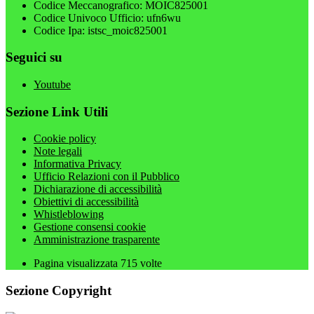
Codice Meccanografico: MOIC825001
Codice Univoco Ufficio: ufn6wu
Codice Ipa: istsc_moic825001
Seguici su
Youtube
Sezione Link Utili
Cookie policy
Note legali
Informativa Privacy
Ufficio Relazioni con il Pubblico
Dichiarazione di accessibilità
Obiettivi di accessibilità
Whistleblowing
Gestione consensi cookie
Amministrazione trasparente
Pagina visualizzata
715
volte
Sezione Copyright