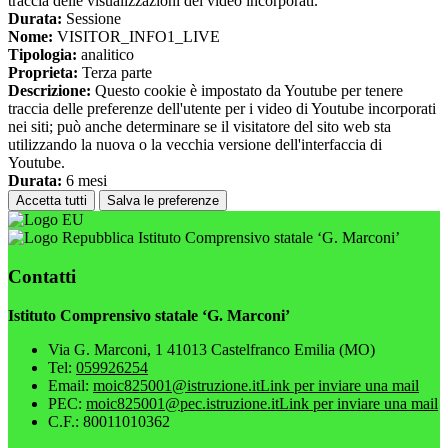
traccia delle visualizzazioni dei video incorporati.
Durata:
Sessione
Nome:
VISITOR_INFO1_LIVE
Tipologia:
analitico
Proprieta:
Terza parte
Descrizione:
Questo cookie è impostato da Youtube per tenere
traccia delle preferenze dell'utente per i video di Youtube incorporati
nei siti; può anche determinare se il visitatore del sito web sta
utilizzando la nuova o la vecchia versione dell'interfaccia di
Youtube.
Durata:
6 mesi
Accetta tutti
Salva le preferenze
Istituto Comprensivo statale ‘G. Marconi’
Contatti
Istituto Comprensivo statale ‘G. Marconi’
Via G. Marconi, 1 41013 Castelfranco Emilia (MO)
Tel:
059926254
Email:
moic825001@istruzione.it
Link per inviare una mail
PEC:
moic825001@pec.istruzione.it
Link per inviare una mail
C.F.: 80011010362