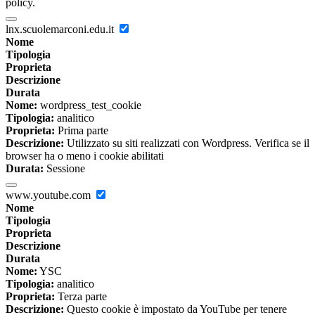
policy.
lnx.scuolemarconi.edu.it
Nome
Tipologia
Proprieta
Descrizione
Durata
Nome:
wordpress_test_cookie
Tipologia:
analitico
Proprieta:
Prima parte
Descrizione:
Utilizzato su siti realizzati con Wordpress. Verifica se il
browser ha o meno i cookie abilitati
Durata:
Sessione
www.youtube.com
Nome
Tipologia
Proprieta
Descrizione
Durata
Nome:
YSC
Tipologia:
analitico
Proprieta:
Terza parte
Descrizione:
Questo cookie è impostato da YouTube per tenere