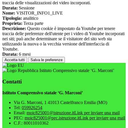
traccia delle visualizzazioni dei video incorporati.
Durata:
Sessione
Nome:
VISITOR_INFO1_LIVE
Tipologia:
analitico
Proprieta:
Terza parte
Descrizione:
Questo cookie è impostato da Youtube per tenere
traccia delle preferenze dell'utente per i video di Youtube incorporati
nei siti; può anche determinare se il visitatore del sito web sta
utilizzando la nuova o la vecchia versione dell'interfaccia di
Youtube.
Durata:
6 mesi
Accetta tutti
Salva le preferenze
Istituto Comprensivo statale ‘G. Marconi’
Contatti
Istituto Comprensivo statale ‘G. Marconi’
Via G. Marconi, 1 41013 Castelfranco Emilia (MO)
Tel:
059926254
Email:
moic825001@istruzione.it
Link per inviare una mail
PEC:
moic825001@pec.istruzione.it
Link per inviare una mail
C.F.: 80011010362