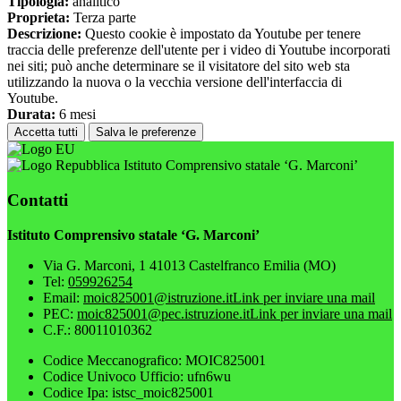
Tipologia:
analitico
Proprieta:
Terza parte
Descrizione:
Questo cookie è impostato da Youtube per tenere
traccia delle preferenze dell'utente per i video di Youtube incorporati
nei siti; può anche determinare se il visitatore del sito web sta
utilizzando la nuova o la vecchia versione dell'interfaccia di
Youtube.
Durata:
6 mesi
Accetta tutti
Salva le preferenze
Istituto Comprensivo statale ‘G. Marconi’
Contatti
Istituto Comprensivo statale ‘G. Marconi’
Via G. Marconi, 1 41013 Castelfranco Emilia (MO)
Tel:
059926254
Email:
moic825001@istruzione.it
Link per inviare una mail
PEC:
moic825001@pec.istruzione.it
Link per inviare una mail
C.F.: 80011010362
Codice Meccanografico: MOIC825001
Codice Univoco Ufficio: ufn6wu
Codice Ipa: istsc_moic825001