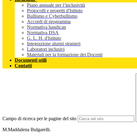
Piano annuale per l’inclusività
Protocolli e progetti d'Istituto
Bullismo e Cyberbullismo
Accordi di programma
Normativa handicap
Normativa DSA
G. L. H. d'Istituto
Integrazione alunni stranieri
Laboratori inclusivi
Materiali per la formazione dei Docenti
Documenti utili
Contatti
Campo di ricerca per le pagine del sito
M.Maddalena Bulgarelli.