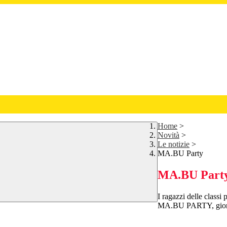
Home
>
Novità
>
Le notizie
>
MA.BU Party
MA.BU Part
I ragazzi delle classi
MA.BU PARTY, giornat