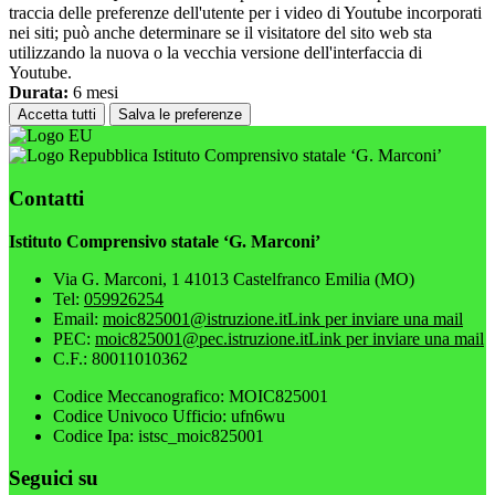
traccia delle preferenze dell'utente per i video di Youtube incorporati
nei siti; può anche determinare se il visitatore del sito web sta
utilizzando la nuova o la vecchia versione dell'interfaccia di
Youtube.
Durata:
6 mesi
Accetta tutti
Salva le preferenze
Istituto Comprensivo statale ‘G. Marconi’
Contatti
Istituto Comprensivo statale ‘G. Marconi’
Via G. Marconi, 1 41013 Castelfranco Emilia (MO)
Tel:
059926254
Email:
moic825001@istruzione.it
Link per inviare una mail
PEC:
moic825001@pec.istruzione.it
Link per inviare una mail
C.F.: 80011010362
Codice Meccanografico: MOIC825001
Codice Univoco Ufficio: ufn6wu
Codice Ipa: istsc_moic825001
Seguici su