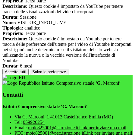
Proprieta:
Terza parte
Descrizione:
Questo cookie è impostato da YouTube per tenere
traccia delle visualizzazioni dei video incorporati.
Durata:
Sessione
Nome:
VISITOR_INFO1_LIVE
Tipologia:
analitico
Proprieta:
Terza parte
Descrizione:
Questo cookie è impostato da Youtube per tenere
traccia delle preferenze dell'utente per i video di Youtube incorporati
nei siti; può anche determinare se il visitatore del sito web sta
utilizzando la nuova o la vecchia versione dell'interfaccia di
Youtube.
Durata:
6 mesi
Accetta tutti
Salva le preferenze
Istituto Comprensivo statale ‘G. Marconi’
Contatti
Istituto Comprensivo statale ‘G. Marconi’
Via G. Marconi, 1 41013 Castelfranco Emilia (MO)
Tel:
059926254
Email:
moic825001@istruzione.it
Link per inviare una mail
PEC:
moic825001@pec.istruzione.it
Link per inviare una mail