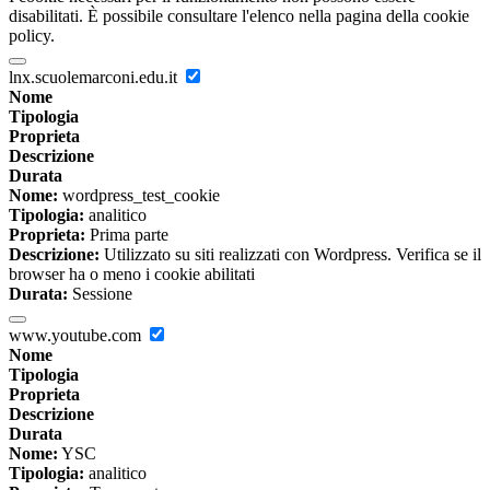
disabilitati. È possibile consultare l'elenco nella pagina della cookie
policy.
lnx.scuolemarconi.edu.it
Nome
Tipologia
Proprieta
Descrizione
Durata
Nome:
wordpress_test_cookie
Tipologia:
analitico
Proprieta:
Prima parte
Descrizione:
Utilizzato su siti realizzati con Wordpress. Verifica se il
browser ha o meno i cookie abilitati
Durata:
Sessione
www.youtube.com
Nome
Tipologia
Proprieta
Descrizione
Durata
Nome:
YSC
Tipologia:
analitico