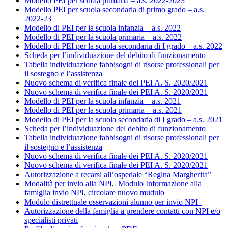
Modello PEI per scuola primaria – a.s. 2022-2023
Modello PEI per scuola secondaria di primo grado – a.s.
2022-23
Modello di PEI per la scuola infanzia – a.s. 2022
Modello di PEI per la scuola primaria – a.s. 2022
Modello di PEI per la scuola secondaria di I grado – a.s. 2022
Scheda per l’individuazione del debito di funzionamento
Tabella individuazione fabbisogni di risorse professionali per
il sostegno e l’assistenza
Nuovo schema di verifica finale dei PEI A. S. 2020/2021
Nuovo schema di verifica finale dei PEI A. S. 2020/2021
Modello di PEI per la scuola infanzia – a.s. 2021
Modello di PEI per la scuola primaria – a.s. 2021
Modello di PEI per la scuola secondaria di I grado – a.s. 2021
Scheda per l’individuazione del debito di funzionamento
Tabella individuazione fabbisogni di risorse professionali per
il sostegno e l’assistenza
Nuovo schema di verifica finale dei PEI A. S. 2020/2021
Nuovo schema di verifica finale dei PEI A. S. 2020/2021
Autorizzazione a recarsi all’ospedale “Regina Margherita”
Modalità per invio alla NPI
,
Modulo Informazione alla
famiglia invio NPI
,
circolare nuovo mudulo
Modulo distrettuale osservazioni alunno per invio NPI
Autorizzazione della famiglia a prendere contatti con NPI e/o
specialisti privati