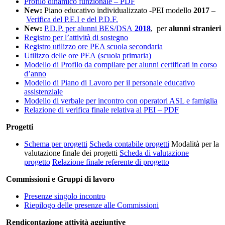
Profilo dinamico funzionale – PDF
New:
Piano educativo individualizzato -PEI modello
2017
–
Verifica del P.E.I e del P.D.F.
New:
P.D.P. per alunni BES/DSA
2018
, per
alunni stranieri
Registro per l’attività di sostegno
Registro utilizzo ore PEA scuola secondaria
Utilizzo delle ore PEA (scuola primaria)
Modello di Profilo da compilare per alunni certificati in corso
d’anno
Modello di Piano di Lavoro per il personale educativo
assistenziale
Modello di verbale per incontro con operatori ASL e famiglia
Relazione di verifica finale relativa al PEI – PDF
Progetti
Schema per progetti
Scheda contabile progetti
Modalità per la
valutazione finale dei progetti
Scheda di valutazione
progetto
Relazione finale referente di progetto
Commissioni e Gruppi di lavoro
Presenze singolo incontro
Riepilogo delle presenze alle Commissioni
Rendicontazione attività aggiuntive