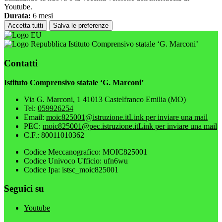
Youtube.
Durata:
6 mesi
Accetta tutti
Salva le preferenze
Istituto Comprensivo statale ‘G. Marconi’
Contatti
Istituto Comprensivo statale ‘G. Marconi’
Via G. Marconi, 1 41013 Castelfranco Emilia (MO)
Tel:
059926254
Email:
moic825001@istruzione.it
Link per inviare una mail
PEC:
moic825001@pec.istruzione.it
Link per inviare una mail
C.F.: 80011010362
Codice Meccanografico: MOIC825001
Codice Univoco Ufficio: ufn6wu
Codice Ipa: istsc_moic825001
Seguici su
Youtube