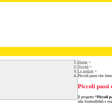
Home
>
Novità
>
Le notizie
>
Piccoli passi che fann
Piccoli passi
Il progetto
“Piccoli p
alla Sostenibilità e re