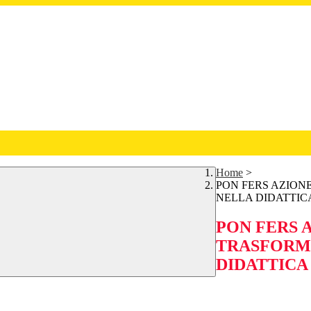
Home
>
PON FERS AZIONE
NELLA DIDATTIC
PON FERS A
TRASFORMA
DIDATTICA