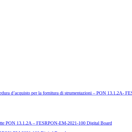
rocedura d’acquisto per la fornitura di strumentazioni – PON 13.1.2
tichette PON 13.1.2A – FESRPON-EM-2021-100 Digital Board