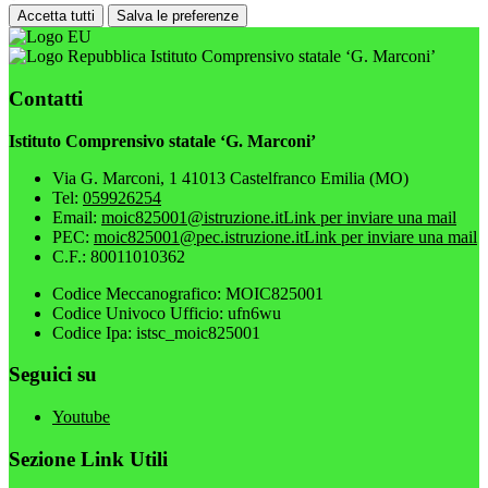
Accetta tutti
Salva le preferenze
Istituto Comprensivo statale ‘G. Marconi’
Contatti
Istituto Comprensivo statale ‘G. Marconi’
Via G. Marconi, 1 41013 Castelfranco Emilia (MO)
Tel:
059926254
Email:
moic825001@istruzione.it
Link per inviare una mail
PEC:
moic825001@pec.istruzione.it
Link per inviare una mail
C.F.: 80011010362
Codice Meccanografico: MOIC825001
Codice Univoco Ufficio: ufn6wu
Codice Ipa: istsc_moic825001
Seguici su
Youtube
Sezione Link Utili