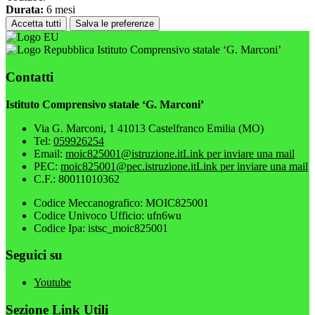
Durata:
6 mesi
Accetta tutti
Salva le preferenze
Istituto Comprensivo statale ‘G. Marconi’
Contatti
Istituto Comprensivo statale ‘G. Marconi’
Via G. Marconi, 1 41013 Castelfranco Emilia (MO)
Tel:
059926254
Email:
moic825001@istruzione.it
Link per inviare una mail
PEC:
moic825001@pec.istruzione.it
Link per inviare una mail
C.F.: 80011010362
Codice Meccanografico: MOIC825001
Codice Univoco Ufficio: ufn6wu
Codice Ipa: istsc_moic825001
Seguici su
Youtube
Sezione Link Utili