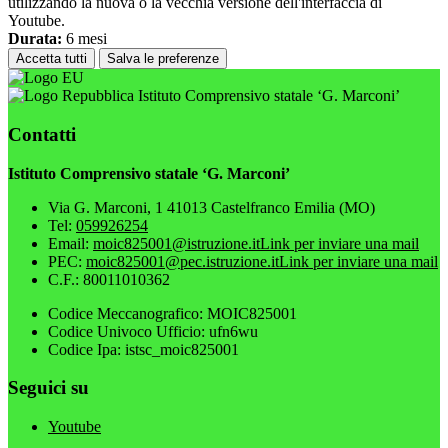
utilizzando la nuova o la vecchia versione dell'interfaccia di
Youtube.
Durata:
6 mesi
Accetta tutti
Salva le preferenze
Istituto Comprensivo statale ‘G. Marconi’
Contatti
Istituto Comprensivo statale ‘G. Marconi’
Via G. Marconi, 1 41013 Castelfranco Emilia (MO)
Tel:
059926254
Email:
moic825001@istruzione.it
Link per inviare una mail
PEC:
moic825001@pec.istruzione.it
Link per inviare una mail
C.F.: 80011010362
Codice Meccanografico: MOIC825001
Codice Univoco Ufficio: ufn6wu
Codice Ipa: istsc_moic825001
Seguici su
Youtube